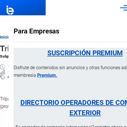
Pasar al contenido principal
Men
Para Empresas
Ruta
Inicio
Subpartidas Arancelarias
Tripas procesadas de origen bovino
de
SUSCRIPCIÓN PREMIUM
Subpartida Arancelaria
por
Importaciones …
, 20 Diciembre, 2024
navegación
1 MINUTO
Disfrute de contenidos sin anuncios y otras funciones a
11 VISTAS
membresía
Premium.
Clasificación Arancelaria
Tripas artificiales o envolturas de colágeno comestible
DIRECTORIO OPERADORES DE CO
(proteína endurecida).
EXTERIOR