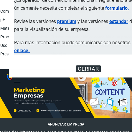
¿Es operador de comercio internacional? registre ahora 
Característica
únicamente necesita completar el siguiente
formulario.
Composición
Colágeno (proteína animal): 47.0-52.0%; Agua
pH
5.6-6.2
Revise las versiones
premium
y las versiones
estandar
d
Materia prima
Los descarnes usados como materia prima para
para la visualización de su empresa.
Proceso de endurecimiento
El colágeno obtenido es sometido a un proces
Para más información puede comunicarse con nosotros e
Uso
Fabricación de embutidos cocidos y secos.
enlace.
Presentación
Madejas.
CERRAR
ANUNCIAR EMPRESA