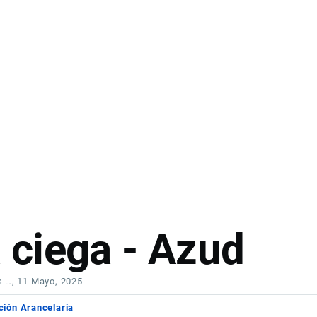
ciega - Azud
s …
, 11 Mayo, 2025
ción Arancelaria