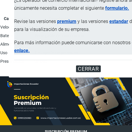
¿Es operador de comercio internacional? registre ahora 
únicamente necesita completar el siguiente
formulario.
Característica
Descripción
Revise las versiones
premium
y las versiones
estandar
d
Velocidad máxima
25 km/h
para la visualización de su empresa.
Batería
Recargable de plomo-ácido.
Para más información puede comunicarse con nosotros e
Alimentación
220V - 60Hz adaptador
enlace.
Uso
Transporte de personas.
Presentación
Unidad.
CERRAR
SUSCRIPCIÓN PREMIUM