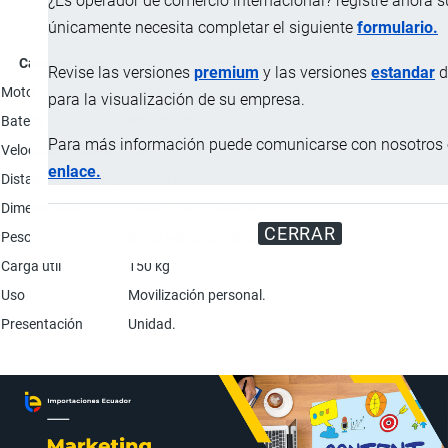
¿Es operador de comercio internacional? registre ahora 
únicamente necesita completar el siguiente
formulario.
Característica
Descripción
Revise las versiones
premium
y las versiones
estandar
d
Motor
450 W - 0.45 KW/1000 RPM
para la visualización de su empresa.
Batería
48V 20 Ah
Para más información puede comunicarse con nosotros e
Velocidad máxima
25 km/h
enlace.
Distancia de manejo
80 - 90 km
Dimensiones
1480 x 370 x 800 mm
CERRAR
Peso
Bruto vehicular: 50 kg; Neto: 45 kg.
Carga útil
150 kg
Uso
Movilización personal.
Presentación
Unidad.