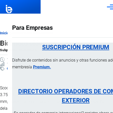
Pasar al contenido principal
Men
Para Empresas
Ruta
Inicio
Subpartidas Arancelarias
Bicimoto eléctrica
de
SUSCRIPCIÓN PREMIUM
Subpartida Arancelaria
por
Importaciones …
, 4 Febrero, 2025
navegación
1 MINUTO
Disfrute de contenidos sin anuncios y otras funciones a
11 VISTAS
membresía
Premium.
Clasificación Arancelaria
Scooter eléctrico con carrocería tipo bicimoto (2 ruedas
DIRECTORIO OPERADORES DE CO
3.75/14), suspensión delantera y trasera, freno delantero (140
EXTERIOR
mm, trasero tambor), para 2/1 pasajeros, incluye canastilla
delantera.