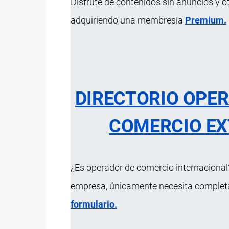
Disfrute de contenidos sin anuncios y o
adquiriendo una membresía
Premium.
Líquido color negro y soluble en 
melanina (pigmento que le da el c
moluscos (cefalópodos como el ca
antioxidante E-300 (ácido ascórbi
DIRECTORIO OPE
COMERCIO EX
Característica
Uso
Elaboración de conservas en 
Presentación
Baldes plásticos.
¿Es operador de comercio internacional?
empresa, únicamente necesita completar
formulario.