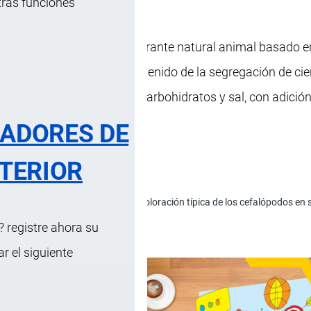
tras funciones
agua, compuesto por un colorante natural animal basado e
olor negrusco) y mucus, obtenido de la segregación de cie
lamar), normalizada con carbohidratos y sal, con adición
co) y agua.
RADORES DE
TERIOR
Descripción
las que se pretenda alcanzar la coloración típica de los cefalópodos en s
 registre ahora su
 el siguiente