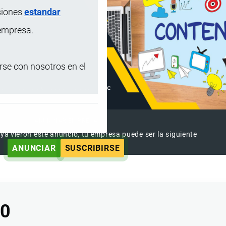
siones
estandar
 empresa.
se con nosotros en el
ANUNCIAR EMPRESA
 ya vieron este anuncio, tu empresa puede ser la siguiente
ANUNCIAR
SUSCRIBIRSE
00