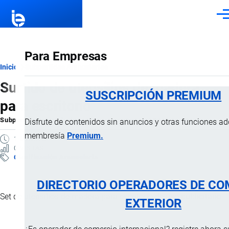
Pasar al contenido principal
Men
Para Empresas
Ruta
Inicio
Subpartidas Arancelarias
Surtido de utensilios de madera
de
SUSCRIPCIÓN PREMIUM
para escritorio
navegación
Subpartida Arancelaria
por
Importaciones …
, 18 Enero, 2025
Disfrute de contenidos sin anuncios y otras funciones a
membresía
Premium.
1 MINUTO
0 VISTAS
Clasificación Arancelaria
DIRECTORIO OPERADORES DE CO
Set de utensilios de madera para escritorio de uso publicitario.
EXTERIOR