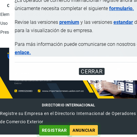
¿Es operador de comercio internacional? registre ahora 
Característica
Descrip
únicamente necesita completar el siguiente
formulario.
Elementos del surtido
12 lápices de colores de madera; 1pc tajador de m
Revise las versiones
premium
y las versiones
estandar
d
Uso
Merchandising de empresas.
para la visualización de su empresa.
Presentación
En bolsa por set.
Para más información puede comunicarse con nosotros e
enlace.
CERRAR
DIRECTORIO INTERNACIONAL
Registre su Empresa en el Directorio Internacional de Operadores
de Comercio Exterior
REGISTRAR
ANUNCIAR