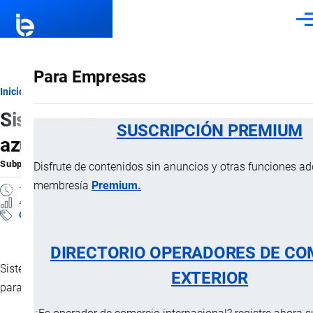
Pasar al contenido principal
Men
Para Empresas
Ruta
Inicio
Subpartidas Arancelarias
Sistema de preparación de cañas de
de
SUSCRIPCIÓN PREMIUM
azúcar
navegación
Subpartida Arancelaria
por
Importaciones …
, 22 Diciembre, 2024
Disfrute de contenidos sin anuncios y otras funciones a
membresía
Premium.
1 MINUTO
4 VISTAS
Clasificación Arancelaria
DIRECTORIO OPERADORES DE CO
Sistema de preparación de caña de azúcar y demás equipos
EXTERIOR
para su instalación y funcionamiento.