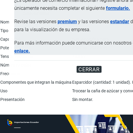
¿Es operador de comercio internacional? registre ahora 
únicamente necesita completar el siguiente
formulario.
Característica
Revise las versiones
premium
y las versiones
estandar
d
Nombre del equipo
Desfibrador para caña de azúcar
para la visualización de su empresa.
Tipo
Vertical.
Capacidad
500 toneladas/hora.
Para más información puede comunicarse con nosotros e
Potencia
4000 hp (2982 kW).
enlace.
Tensión requerida
13.8 kV
Número de polos
6
CERRAR
Frecuencia
60 Hz
Componentes que integran la máquina
Esparcidor (cantidad: 1 unidad). I
Uso
Trocear la caña de azúcar y conve
Presentación
Sin montar.