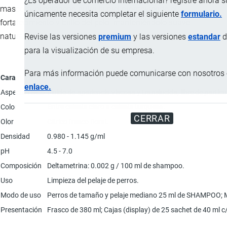
¿Es operador de comercio internacional? registre ahora 
mascota, el colágeno nutre la piel promoviendo el
únicamente necesita completar el siguiente
formulario.
fortalecimiento y brillo del pelo, manteniéndolo suave,
naturalmente lubricado y con una agradable fragancia.
Revise las versiones
premium
y las versiones
estandar
d
para la visualización de su empresa.
Para más información puede comunicarse con nosotros e
Característica
enlace.
Aspecto físico
Fluido de apariencia viscosa y translucida, libre de partícu
Color
Entre celeste claro a celeste turquesa.
CERRAR
Olor
Cítrico fresco floral.
Densidad
0.980 - 1.145 g/ml
pH
4.5 - 7.0
Composición
Deltametrina: 0.002 g / 100 ml de shampoo.
Uso
Limpieza del pelaje de perros.
Modo de uso
Perros de tamaño y pelaje mediano 25 ml de SHAMPOO; Moja
Presentación
Frasco de 380 ml; Cajas (display) de 25 sachet de 40 ml c