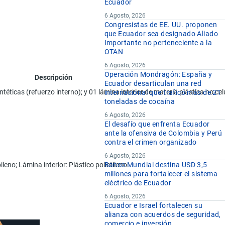
Ecuador
6 Agosto, 2026
Congresistas de EE. UU. proponen
que Ecuador sea designado Aliado
Importante no perteneciente a la
OTAN
6 Agosto, 2026
Operación Mondragón: España y
Descripción
Ecuador desarticulan una red
ntéticas (refuerzo interno); y 01 lámina interior de materia plástica no ce
internacional que traficó más de 21
toneladas de cocaína
6 Agosto, 2026
El desafío que enfrenta Ecuador
ante la ofensiva de Colombia y Perú
contra el crimen organizado
6 Agosto, 2026
leno; Lámina interior: Plástico polietileno.
Banco Mundial destina USD 3,5
millones para fortalecer el sistema
eléctrico de Ecuador
6 Agosto, 2026
Ecuador e Israel fortalecen su
alianza con acuerdos de seguridad,
comercio e inversión