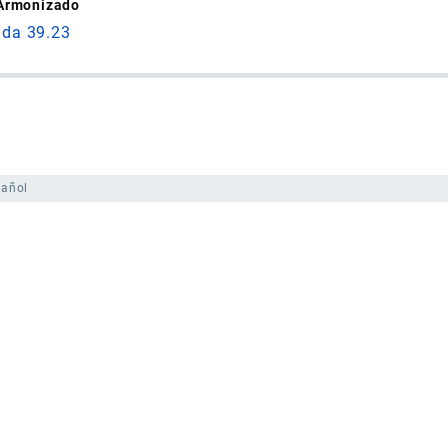
 Armonizado
ida 39.23
pañol