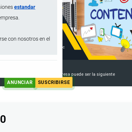
siones
estandar
 empresa.
se con nosotros en el
ANUNCIAR EMPRESA
 ya vieron este anuncio, tu empresa puede ser la siguiente
ANUNCIAR
SUSCRIBIRSE
90