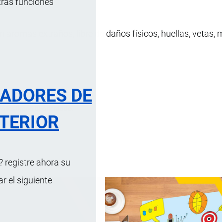
tras funciones
n aromas extraños, libre de daños físicos, huellas, vetas
RADORES DE
ción
oliestireno bi-orientado.
TERIOR
ansparente.
 registre ahora su
 el siguiente