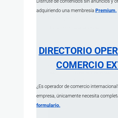
Disfrute de contenidos sin anuncios y o
adquiriendo una membresía
Premium.
Envase plástico para alimentos, si
que afecten la apariencia.
DIRECTORIO OPE
Característica
Descrip
Materiales
Base: Polipropileno; Domo: P
COMERCIO EX
Color
Base negra; Domo (tapa) tr
Uso
Envase para alimentos.
Presentación
Unidad.
¿Es operador de comercio internacional?
empresa, únicamente necesita completar
formulario.