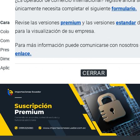
¿Es operador de comercio internacional? registre ahora 
únicamente necesita completar el siguiente
formulario.
Revise las versiones
premium
y las versiones
estandar
d
Característica
Descripción
para la visualización de su empresa.
Color
Negro.
Composición
Resinas de policloruro de vinilo (PVC): 80%; Reforzador (fi
Para más información puede comunicarse con nosotros e
Presentación
Rollo.
enlace.
Dimensiones
Ancho: 1000 mm; Longitud: Personalizado.
Aplicaciones
Carpas, toldos y parasoles; Carpas planas; Carpas para
CERRAR