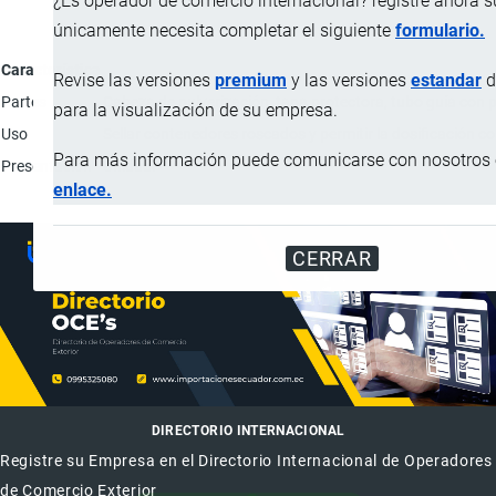
¿Es operador de comercio internacional? registre ahora 
únicamente necesita completar el siguiente
formulario.
Característica
Revise las versiones
premium
y las versiones
estandar
d
Partes
Cabeza de pulverización, tapa protectora, tubo guía con pi
para la visualización de su empresa.
Uso
Sellar contenedores roscados y permitir la dosificación co
Para más información puede comunicarse con nosotros e
Presentación
Unidad.
enlace.
CERRAR
DIRECTORIO INTERNACIONAL
Registre su Empresa en el Directorio Internacional de Operadores
de Comercio Exterior