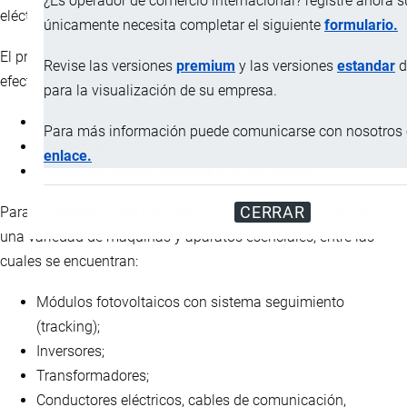
¿Es operador de comercio internacional? registre ahora 
eléctrica, entre otros equipos eléctricos.
únicamente necesita completar el siguiente
formulario.
El proceso de generación fotovoltaica de corriente alterna se
Revise las versiones
premium
y las versiones
estandar
d
efectúa a través de los siguientes etapas:
para la visualización de su empresa.
Captación de energía solar y conversión DC;
Para más información puede comunicarse con nosotros e
Conversión AC;
enlace.
Entrega de energía eléctrica a la red pública.
CERRAR
Para el proceso antes indicado se involucran principalmente
una variedad de máquinas y aparatos esenciales, entre las
cuales se encuentran:
Módulos fotovoltaicos con sistema seguimiento
(tracking);
Inversores;
Transformadores;
Conductores eléctricos, cables de comunicación,