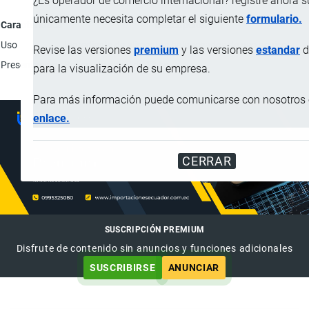
¿Es operador de comercio internacional? registre ahora 
únicamente necesita completar el siguiente
formulario.
Característica
Descripción
Uso
Ingrediente de alimentos balanceados de uso acuícola.
Revise las versiones
premium
y las versiones
estandar
d
Presentación
Bolsas de papel de 18 kg.
para la visualización de su empresa.
Para más información puede comunicarse con nosotros e
enlace.
CERRAR
SUSCRIPCIÓN PREMIUM
Disfrute de contenido sin anuncios y funciones adicionales
SUSCRIBIRSE
ANUNCIAR