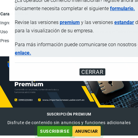
¿Es operador de comercio internacional? registre ahora 
únicamente necesita completar el siguiente
formulario.
Característica
Revise las versiones
premium
y las versiones
estandar
d
Ingredientes
Mezcla de gorduras animales y abrasivos; Ausente de óleo
para la visualización de su empresa.
Uso
Pasta para limar y remover manchas en superficies de ace
Presentación
Botella de 200 g.
Para más información puede comunicarse con nosotros e
enlace.
CERRAR
SUSCRIPCIÓN PREMIUM
Disfrute de contenido sin anuncios y funciones adicionales
SUSCRIBIRSE
ANUNCIAR