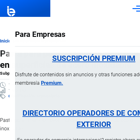
Pasar al contenido principal
Men
Para Empresas
Ruta
Inicio
Subpartidas Arancelarias
Pasta para polir y remover manchas
de
SUSCRIPCIÓN PREMIUM
en superficies de acero inoxidable
navegación
Subpartida Arancelaria
por
Importaciones …
, 3 Marzo, 2025
Disfrute de contenidos sin anuncios y otras funciones a
membresía
Premium.
1 MINUTO
1 VISTAS
Clasificación Arancelaria
DIRECTORIO OPERADORES DE CO
Pasta para limar y remover manchas en superficies de acero
EXTERIOR
inoxidable.