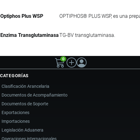
Optiphos Plus WSP
OPTIPHOS® PLUS WSP, es una prepar
Enzima Transglutaminasa
TG-BV transglutaminasa.
0
CATEGORÍAS
Clasificación Arancelaria
Documentos de Acompañamiento
Documentos de Soporte
Exportaciones
Importaciones
Legislación Aduanera
Operaciones internacionales