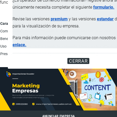
¿Es operador de comercio internacional? registre ahora 
funciones digestivas de zoeas, mysis y larvas de L. Vannamei.
únicamente necesita completar el siguiente
formulario.
Revise las versiones
premium
y las versiones
estandar
d
Característica
para la visualización de su empresa.
Composición
Proteasa, Pancreatin, Biodiastase, Maltase, Bromelain.
Para más información puede comunicarse con nosotros e
Beneficios
Pancreatin es perfeccionado con fórmulas complejas para 
enlace.
Uso
Oral; Es una mezcla de aplicación directa al estanque de cul
Presentación
Caja de 14.74 Kg contiene 56 fundas de 250 g.
CERRAR
ANUNCIAR EMPRESA