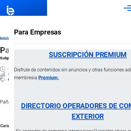
Pasar al contenido principal
Men
Para Empresas
Ruta
Inicio
Subpartidas Arancelarias
Pañales para celo tipo calzón
de
SUSCRIPCIÓN PREMIUM
Subpartida Arancelaria
por
Importaciones …
, 5 Febrero, 2025
navegación
1 MINUTO
Disfrute de contenidos sin anuncios y otras funciones a
8 VISTAS
membresía
Premium.
Clasificación Arancelaria
Pañales desechables para uso veterinario, tipo calzón.
DIRECTORIO OPERADORES DE CO
EXTERIOR
Característica