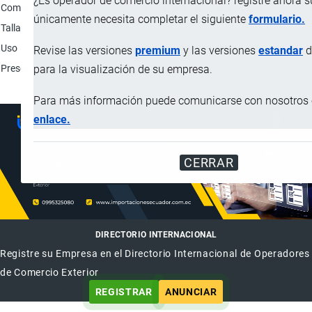
¿Es operador de comercio internacional? registre ahora 
Composición
Capa interna: Capa no tejida hidrofílica, color blanco con
únicamente necesita completar el siguiente
formulario.
Tallas
XS, S, M, L, XL
Uso
Utilizada para la época de celo (menstruación), para la in
Revise las versiones
premium
y las versiones
estandar
d
Presentación
Paquetes de 10, 20, 30 o más unidades.
para la visualización de su empresa.
Para más información puede comunicarse con nosotros e
enlace.
CERRAR
DIRECTORIO INTERNACIONAL
Registre su Empresa en el Directorio Internacional de Operadores
de Comercio Exterior
REGISTRAR
ANUNCIAR