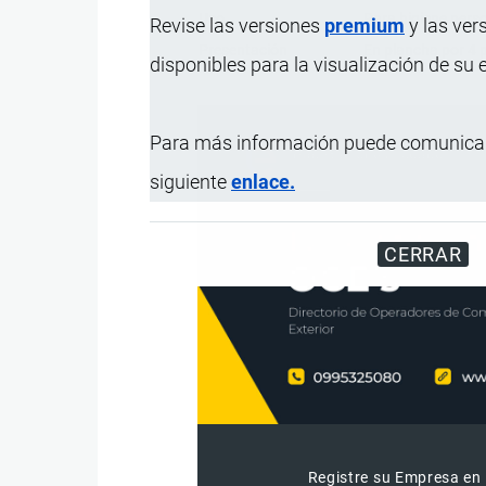
Uso
Para higiene pers
Revise las versiones
premium
y las ver
Presentación
En plancha por 4 
disponibles para la visualización de su
Para más información puede comunicar
siguiente
enlace.
CERRAR
Registre su Empresa en 