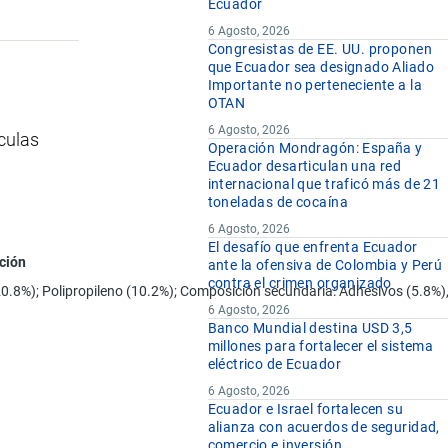
Ecuador
6 Agosto, 2026
Congresistas de EE. UU. proponen
que Ecuador sea designado Aliado
Importante no perteneciente a la
OTAN
6 Agosto, 2026
culas
Operación Mondragón: España y
Ecuador desarticulan una red
internacional que traficó más de 21
toneladas de cocaína
6 Agosto, 2026
El desafío que enfrenta Ecuador
ción
ante la ofensiva de Colombia y Perú
contra el crimen organizado
 (20.8%); Polipropileno (10.2%); Composición secundaria: Adhesivos (5.8%),
6 Agosto, 2026
Banco Mundial destina USD 3,5
millones para fortalecer el sistema
eléctrico de Ecuador
6 Agosto, 2026
Ecuador e Israel fortalecen su
alianza con acuerdos de seguridad,
comercio e inversión