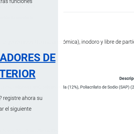
tras funciones
s …
, 11 Junio, 2025
cación Arancelaria
 ergonómicos (forma anatómica), inodoro y libre de partí
RADORES DE
TERIOR
Descrip
o (12%), Celulosa (38%), Tela no tejida (12%), Poliacrilato de Sodio (SAP)
 registre ahora su
marillo.
 el siguiente
; Ancho: 56 - 75 cm; Pierna: 85 cm.