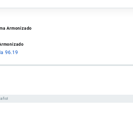
tema Armonizado
 Armonizado
da 96.19
pañol