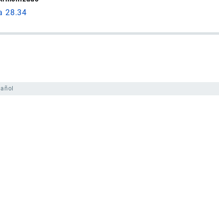
a 28.34
pañol