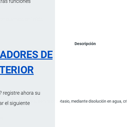
tras funciones
ón química definida.
Descripción
RADORES DE
TERIOR
os e higroscópicos.
 registre ahora su
cuosa 10% m / v a 25 °C).
trato de sodio junto al cloruro de potasio, mediante disolución en agua, cr
 el siguiente
kg.