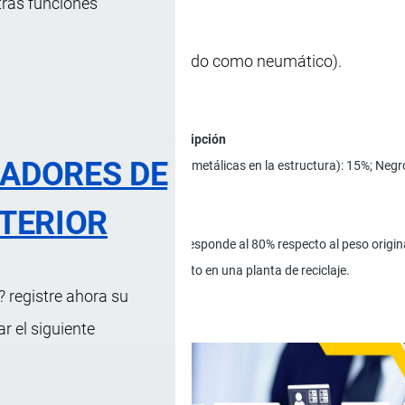
tras funciones
do y no puede ser reutilizado como neumático).
Descripción
RADORES DE
y/o sintético): 70%; Acero (fibras metálicas en la estructura): 15%; Negr
icio en el centro.
TERIOR
 Ancho: de 0.8 a 1.5 metros.
de los neumáticos fuera de uso corresponde al 80% respecto al peso origi
a un proceso de acondicionamiento en una planta de reciclaje.
 registre ahora su
el.
 el siguiente