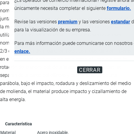
¿Es operador de comercio internacional? registre ahora 
para obtener el mejor efecto de molienda de bolas,
únicamente necesita completar el siguiente
formulario.
normalmente se utilizan bolas grandes, medianas y pequeñas
juntas, la bola grande se utiliza para equilibrar el peso, aplastar
Revise las versiones
premium
y las versiones
estandar
d
la muestra y dispensar la bola pequeña, la bola pequeña se
para la visualización de su empresa.
utiliza para mezclar y moler la muestra, en circunstancias
normales, el volumen total de bolas y material no supera los
Para más información puede comunicarse con nosotros e
2/3 del volumen del molino, el medio de molienda y el material
enlace.
en el tanque del tambor se elevan a cierta altura junto con la
rotación del cilindro, debido a la acción de la gravedad, se
CERRAR
separan de la pared del cilindro y caen a lo largo de una
parábola, bajo el impacto, rodadura y deslizamiento del medio
de molienda, el material produce impacto y cizallamiento de
alta energía.
Característica
Material
Acero inoxidable.