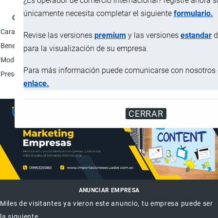
¿Es operador de comercio internacional? registre ahora 
únicamente necesita completar el siguiente
formulario.
Característica
Descripción
Características físicas
Líquido transparente libre de perfume.
Revise las versiones
premium
y las versiones
estandar
d
Beneficios
Nutre la piel y mejora la hidratación.
para la visualización de su empresa.
Modo de usar
Para aplicación tópica.
Para más información puede comunicarse con nosotros e
Presentación
Caja de 10 frascos por 2.5 ml de capacidad.
enlace.
CERRAR
ANUNCIAR EMPRESA
Miles de visitantes ya vieron este anuncio, tu empresa puede ser
la siguiente