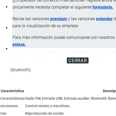
¿Es operador de comercio internacional? registre ahora 
Reproducir directamente las ondas sonoras grabadas en
únicamente necesita completar el siguiente
formulario.
un soporte semiconductor USB, en CD o en la memoria
Revise las versiones
premium
y las versiones
estandar
d
interna, mediante el reproductor de sonido;
para la visualización de su empresa.
Amplificar la señal eléctrica de sonido emitida por un
micrófono y entregar la potencia necesaria a los
Para más información puede comunicarse con nosotros e
altavoces o parlantes, mediante un amplificador;
enlace.
Reproducir mediante los altavoces, las señales sonoras,
provenientes, por ejemplo, de un smartphone, al que se
CERRAR
conecta el producto de manera inalámbricamente
(bluetooth);
Característica
Descrip
Características
Radio FM; Entrada USB; Entrada auxiliar; Bluetooth; Bate
Accesorios
Control remoto y micrófono.
Uso
Reproducción de sonido.