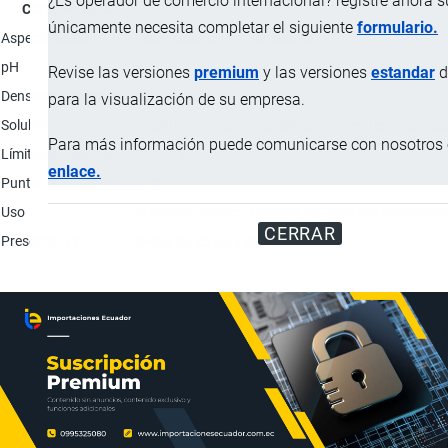
¿Es operador de comercio internacional? registre ahora 
Característica
únicamente necesita completar el siguiente
formulario.
Aspecto físico
Polvo color crema, sin olores.
pH
7
Revise las versiones
premium
y las versiones
estandar
d
Densidad aparente
800 kg/m3
para la visualización de su empresa.
Solubilidad
Insoluble en agua, miscible con solventes orgánico
Para más información puede comunicarse con nosotros e
Límites de explosión
1.2 - 7.5 %
enlace.
Punto de inflamación
4 °C
Uso
Producto químico industrial en diversas operaciones
CERRAR
Presentación
Sacos de 25 kg, y Big Bag.