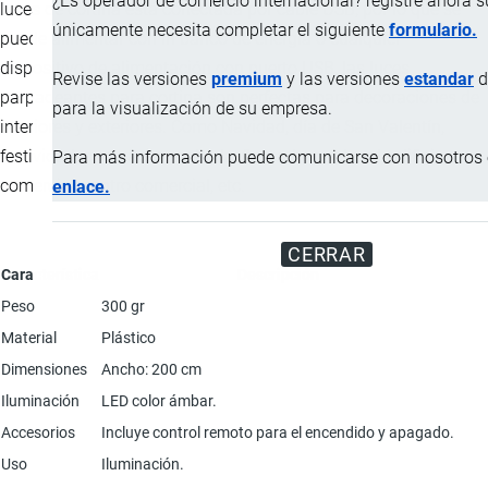
¿Es operador de comercio internacional? registre ahora 
luces de cortina está conectada por cable USB, por lo que se
únicamente necesita completar el siguiente
formulario.
puede alimentar con in banco de energía o cualquier
dispositivo de alimentación con puerto USB, las luces
Revise las versiones
premium
y las versiones
estandar
d
parpadeantes para cortina son perfectas para decoraciones de
para la visualización de su empresa.
interiores y exteriores. Como Navidad, día de San Valentín,
festividades, vacaciones, boda, fiesta, hogar, hotel, edificio,
Para más información puede comunicarse con nosotros e
comercial, centro comercial, etc.
enlace.
CERRAR
Característica
Descripción
Peso
300 gr
Material
Plástico
Dimensiones
Ancho: 200 cm
Iluminación
LED color ámbar.
Accesorios
Incluye control remoto para el encendido y apagado.
Uso
Iluminación.