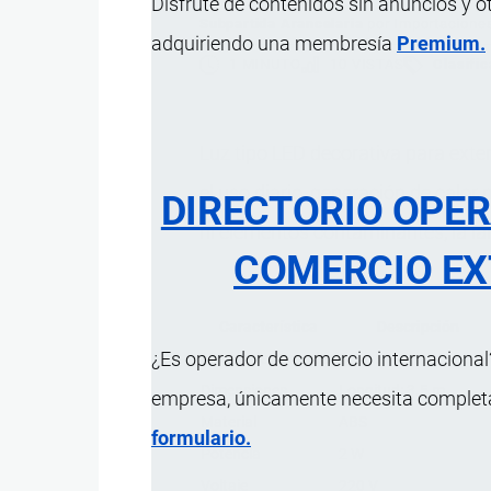
Disfrute de contenidos sin anuncios y o
Subpartida Arancelaria
por
Importacione
adquiriendo una membresía
Premium.
1 MINUTO
10 VISTAS
Clasifi
Luz tipo LED decorativa para exter
el uso diario, generación de calor
DIRECTORIO OPE
ni elementos contaminantes, la lá
COMERCIO EX
Característica
Descripción
¿Es operador de comercio internacional?
Modos de parpadeo
8
Dimensiones
Longitud: 3.5 m
empresa, únicamente necesita completar
Material
ABS
formulario.
Potencia
2 W
Voltaje
220 V