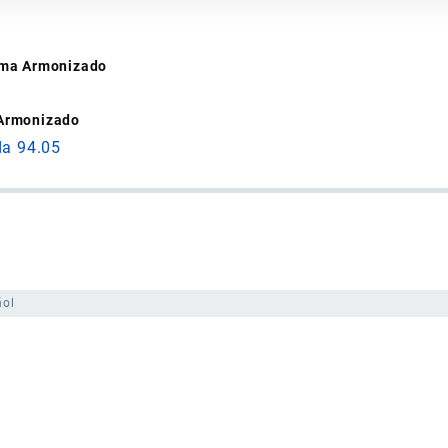
tema Armonizado
 Armonizado
da 94.05
ñol