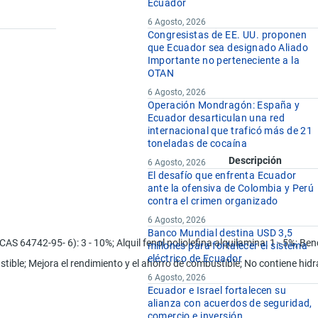
Ecuador
6 Agosto, 2026
Congresistas de EE. UU. proponen
que Ecuador sea designado Aliado
Importante no perteneciente a la
OTAN
6 Agosto, 2026
Operación Mondragón: España y
Ecuador desarticulan una red
internacional que traficó más de 21
toneladas de cocaína
Descripción
6 Agosto, 2026
El desafío que enfrenta Ecuador
ante la ofensiva de Colombia y Perú
contra el crimen organizado
6 Agosto, 2026
Banco Mundial destina USD 3,5
S 64742-95- 6): 3 - 10%; Alquil fenol poliolefina alquilamina: 1 - 5%; Benc
millones para fortalecer el sistema
eléctrico de Ecuador
tible; Mejora el rendimiento y el ahorro de combustible; No contiene hid
6 Agosto, 2026
Ecuador e Israel fortalecen su
alianza con acuerdos de seguridad,
comercio e inversión