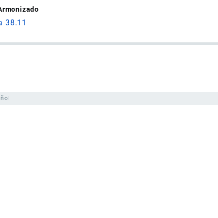
 Armonizado
a 38.11
ñol