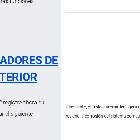
tras funciones
s …
, 3 Enero, 2025
cación Arancelaria
RADORES DE
TERIOR
 registre ahora su
CAS 8052-41-3): 80 - 100%; Nafta disolvente, petróleo, aromática ligera (CA
 el siguiente
a; Reduce los depósitos de goma; Previene la corrosión del sistema combus