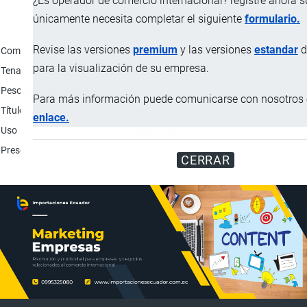
¿Es operador de comercio internacional? registre ahora 
únicamente necesita completar el siguiente
formulario.
Característica
Descripción
Revise las versiones
premium
y las versiones
estandar
d
Composición
100% Poliéster texturado.
para la visualización de su empresa.
Tenacidad
26.4 CN/tex
Peso neto (incluido soporte)
1362 g
Para más información puede comunicarse con nosotros e
Título por hilo sencillo
83 decitex.
enlace.
Uso
Industria textil.
Presentación
Bobinas.
CERRAR