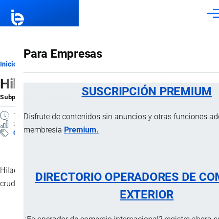
Pasar al contenido principal
Men
Para Empresas
Ruta
Inicio
Subpartidas Arancelarias
Hilados texturizados de poliéster
de
SUSCRIPCIÓN PREMIUM
Subpartida Arancelaria
por
Importaciones …
, 24 Enero, 2025
navegación
1 MINUTO
Disfrute de contenidos sin anuncios y otras funciones a
2 VISTAS
membresía
Premium.
Clasificación Arancelaria
Hilado retorcido de filamentos sintéticos texturados de 2 cabos,
DIRECTORIO OPERADORES DE CO
crudo.
EXTERIOR