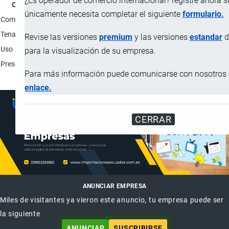
¿Es operador de comercio internacional? registre ahora 
Característica
Descripción
únicamente necesita completar el siguiente
formulario.
Composición química
100% filamentos texturados de poliéster.
Tenacidad
48.82 cN/tex
Revise las versiones
premium
y las versiones
estandar
d
Uso
Industria textil.
para la visualización de su empresa.
Presentación
Conos de 1 kg.
Para más información puede comunicarse con nosotros e
enlace.
CERRAR
ANUNCIAR EMPRESA
Miles de visitantes ya vieron este anuncio, tu empresa puede ser
la siguiente
ANUNCIAR
SUSCRIBIRSE