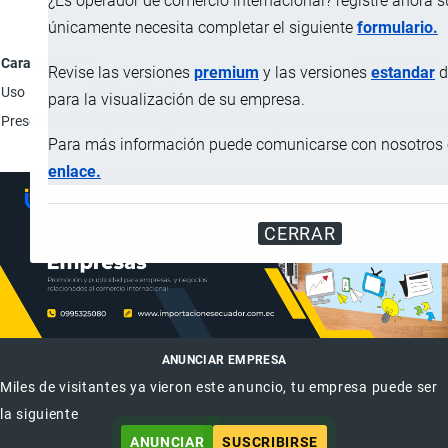
¿Es operador de comercio internacional? registre ahora 
únicamente necesita completar el siguiente
formulario.
Característica
Descripción
Revise las versiones
premium
y las versiones
estandar
d
Uso
Higiene bucal.
para la visualización de su empresa.
Presentación
Caja rectangular con 50 tiras precortadas, cada tira o h
Para más información puede comunicarse con nosotros e
enlace.
CERRAR
ANUNCIAR EMPRESA
Miles de visitantes ya vieron este anuncio, tu empresa puede ser
la siguiente
ANUNCIAR
SUSCRIBIRSE