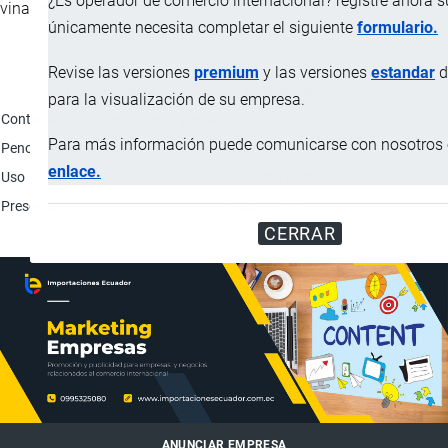
¿Es operador de comercio internacional? registre ahora 
vinagre destilado, agua, jarabe de maíz de alta fructuosa y sal).
únicamente necesita completar el siguiente
formulario.
Revise las versiones
premium
y las versiones
estandar
d
Característica
Descripción
para la visualización de su empresa.
Contenido de carne de cerdo y pollo
20.16%
Para más información puede comunicarse con nosotros e
Peno neto de la pieza
21.678 g
enlace.
Uso
Consumo humano.
Presentación
Bolsa de 700 g.
CERRAR
ANUNCIAR EMPRESA