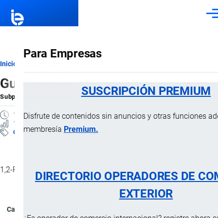
Pasar al contenido principal
Men
Para Empresas
Ruta
Inicio
Subpartidas Arancelarias
Guaifenesin
de
SUSCRIPCIÓN PREMIUM
Subpartida Arancelaria
por
Importaciones …
, 6 Febrero, 2025
navegación
1 MINUTO
Disfrute de contenidos sin anuncios y otras funciones a
1 VISTAS
membresía
Premium.
Clasificación Arancelaria
1,2-Propanediol, 3-(2-methoxyphenoxy)-(±)-
DIRECTORIO OPERADORES DE CO
EXTERIOR
Característica