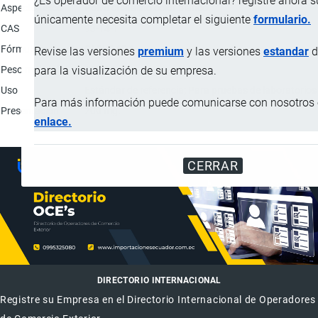
¿Es operador de comercio internacional? registre ahora 
Aspecto físico
Polvo cristalino color blanco.
únicamente necesita completar el siguiente
formulario.
CAS
93-14-1
Fórmula molecular
C10H14O4
Revise las versiones
premium
y las versiones
estandar
d
Peso molecular
198.22
para la visualización de su empresa.
Uso
Estándar de referencia; Para pruebas de laboratorios 
Para más información puede comunicarse con nosotros e
Presentación
200 mg.
enlace.
CERRAR
DIRECTORIO INTERNACIONAL
Registre su Empresa en el Directorio Internacional de Operadores