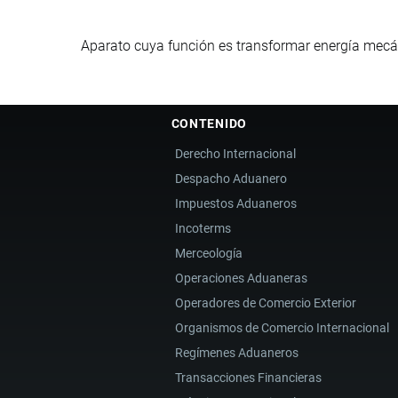
Aparato cuya función es transformar energía mecánic
CONTENIDO
Derecho Internacional
Despacho Aduanero
Impuestos Aduaneros
Incoterms
Merceología
Operaciones Aduaneras
Operadores de Comercio Exterior
Organismos de Comercio Internacional
Regímenes Aduaneros
Transacciones Financieras