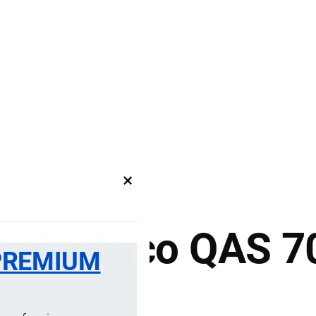
×
 eléctrico QAS 7
PREMIUM