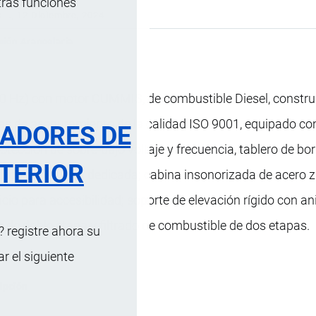
tras funciones
s …
, 12 Diciembre, 2024
ción Arancelaria
0 Hz) con motor CUMMIS, de combustible Diesel, constru
s de aseguramiento de la calidad ISO 9001, equipado co
RADORES DE
otección de sobre-bajo voltaje y frecuencia, tablero de bo
TERIOR
ctrico con puerta dedicada; cabina insonorizada de acero 
io para accesibilidad; soporte de elevación rígido con anil
re de doble etapa y filtrado de combustible de dos etapas.
 registre ahora su
 el siguiente
ipción