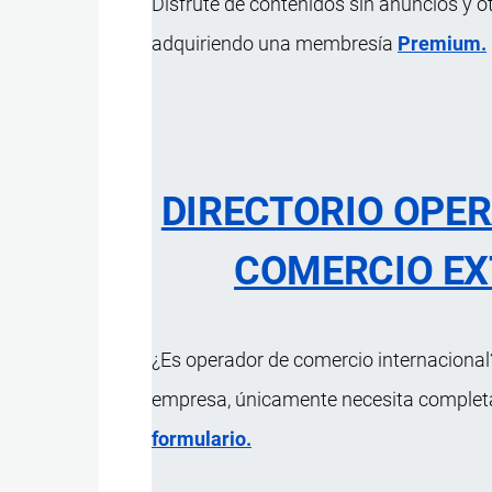
Disfrute de contenidos sin anuncios y o
Subpartida Arancelaria
por
Importacione
adquiriendo una membresía
Premium.
1 MINUTO
0 VISTAS
Clasifica
Generador eléctrico QAS 70-220(6
probado de acuerdo con las norma
DIRECTORIO OPE
controlador digital Qc-1002 con pr
COMERCIO EX
disyuntor de 4 polos; armario elé
amplias puertas y paneles de servic
centro de gravedad; filtrado de ai
¿Es operador de comercio internacional?
empresa, únicamente necesita completar
formulario.
Característica
Descr
Autonomía combustible
8 horas.