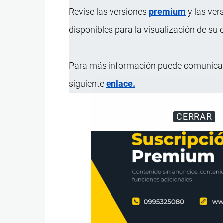
Potencia nominal
67,7 KVA
Revise las versiones
premium
y las ver
Voltaje nominal (línea a línea)
480 V, Trifási
disponibles para la visualización de su
Presentación
Unidad.
Uso
Generación de
Para más información puede comunicar
siguiente
enlace.
CERRAR