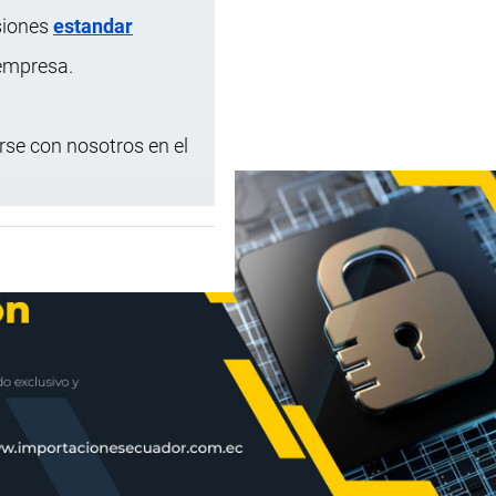
siones
estandar
co.
 empresa.
 electricidad.
se con nosotros en el