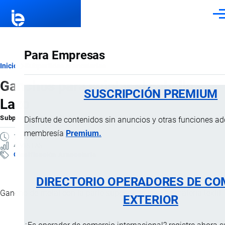
Pasar al contenido principal
Men
Para Empresas
Ruta
Inicio
Subpartidas Arancelarias
Ganchos para sujetar el cabello -
de
SUSCRIPCIÓN PREMIUM
Lazo
navegación
Subpartida Arancelaria
por
Importaciones …
, 17 Febrero, 2025
Disfrute de contenidos sin anuncios y otras funciones a
membresía
Premium.
1 MINUTO
4 VISTAS
Clasificación Arancelaria
DIRECTORIO OPERADORES DE CO
Gancho de metal con la parte superior de lazo de materia textil.
EXTERIOR