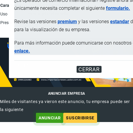
¿Es operador de comercio internacional? registre ahora 
Característica
Descripción
únicamente necesita completar el siguiente
formulario.
Uso
Para sujetar el cabello.
Revise las versiones
premium
y las versiones
estandar
d
Presentación
Unidad.
para la visualización de su empresa.
Para más información puede comunicarse con nosotros e
enlace.
CERRAR
ANUNCIAR EMPRESA
Miles de visitantes ya vieron este anuncio, tu empresa puede ser
la siguiente
ANUNCIAR
SUSCRIBIRSE