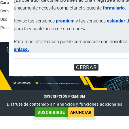
¿Es operador de comercio internacional? registre ahora 
Característica
Descripción
únicamente necesita completar el siguiente
formulario.
Composición
Plástico (PVC).
Uso
Sujetar cabello; Libre.
Revise las versiones
premium
y las versiones
estandar
d
Presentación
Unidad.
para la visualización de su empresa.
Para más información puede comunicarse con nosotros e
enlace.
CERRAR
SUSCRIPCIÓN PREMIUM
Disfrute de contenido sin anuncios y funciones adicionales
SUSCRIBIRSE
ANUNCIAR