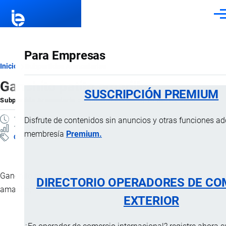
Pasar al contenido principal
Men
Para Empresas
Ruta
Inicio
Subpartidas Arancelarias
Ganchito patito amarillo
de
SUSCRIPCIÓN PREMIUM
Subpartida Arancelaria
por
Importaciones …
, 10 Marzo, 2025
navegación
1 MINUTO
Disfrute de contenidos sin anuncios y otras funciones a
1 VISTAS
membresía
Premium.
Clasificación Arancelaria
Ganchito para sujetar el cabello y como adorno (patito
DIRECTORIO OPERADORES DE CO
amarillo).
EXTERIOR