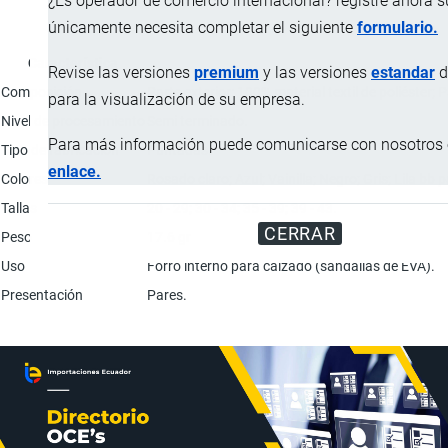
¿Es operador de comercio internacional? registre ahora 
únicamente necesita completar el siguiente
formulario.
Característica
Revise las versiones
premium
y las versiones
estandar
d
Composición
Parte exterior: 100% material textil de poliéster; P
para la visualización de su empresa.
Nivel de procesamiento
Semi terminado.
Para más información puede comunicarse con nosotros e
Tipo de fabricación
Puntadas.
enlace.
Colores
Rosado claro; Azul; Vainilla; Negro; Gris; Lila bb 
Tallas
20 - 29; 30 - 34; 35 - 39; 39 - 43.
CERRAR
Peso
17.6 gr
Uso
Forro interno para calzado (sandalias de EVA).
Presentación
Pares.