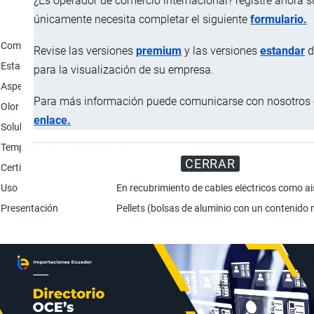
¿Es operador de comercio internacional? registre ahora 
únicamente necesita completar el siguiente
formulario.
Característica
Descripción
Composición química
Copolimero de etil vinil acetato y aditivos.
Revise las versiones
premium
y las versiones
estandar
d
Estado físico
Sólido.
para la visualización de su empresa.
Aspecto
Pellets o gránulos.
Para más información puede comunicarse con nosotros e
Olor
Ligero olor.
enlace.
Solubilidad
Insoluble en agua.
Temperatura de operación
70 - 75 ºC
CERRAR
Certificaciones
Cumple con la norma NTP 370.252, NTP 370.
Uso
En recubrimiento de cables eléctricos como a
Presentación
Pellets (bolsas de aluminio con un contenido n