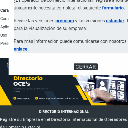
¿Es operador de comercio internacional? registre ahora 
únicamente necesita completar el siguiente
formulario.
Característica
Composición
Hidróxido de aluminio: 64.1%; Agente de acoplamiento para
Revise las versiones
premium
y las versiones
estandar
d
Aplicación
Compuesto libre de halógeno Retardante a la llama y baja
para la visualización de su empresa.
Uso
En recubrimiento de cables eléctricos con aislamiento.
Para más información puede comunicarse con nosotros e
Presentación
Pellets, en bolsas de aluminio con un contenido neto de 2
enlace.
CERRAR
DIRECTORIO INTERNACIONAL
Registre su Empresa en el Directorio Internacional de Operadores
de Comercio Exterior