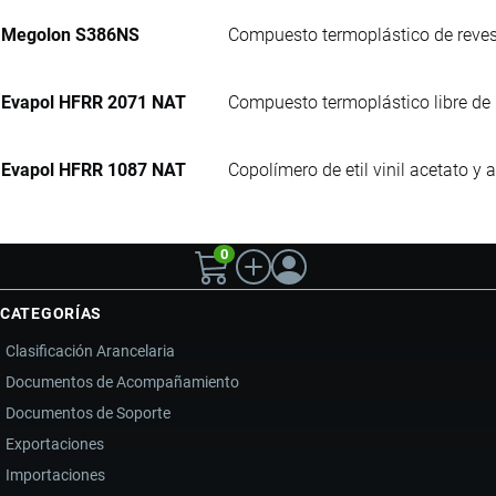
Megolon S386NS
Compuesto termoplástico de revest
Evapol HFRR 2071 NAT
Compuesto termoplástico libre de 
Evapol HFRR 1087 NAT
Copolímero de etil vinil acetato y
0
CATEGORÍAS
Clasificación Arancelaria
Documentos de Acompañamiento
Documentos de Soporte
Exportaciones
Importaciones