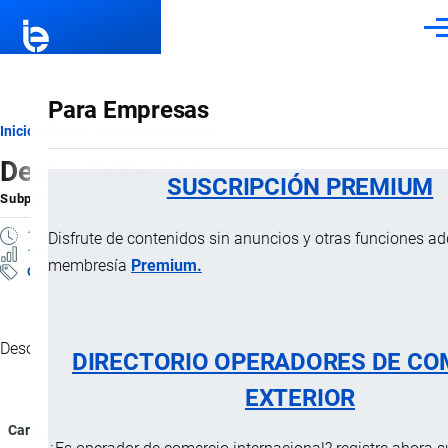
Pasar al contenido principal
Men
Para Empresas
Ruta
Inicio
Subpartidas Arancelarias
Desoximetasona
de
SUSCRIPCIÓN PREMIUM
Subpartida Arancelaria
por
Importaciones …
, 30 Junio, 2025
navegación
1 MINUTO
Disfrute de contenidos sin anuncios y otras funciones a
12 VISTAS
membresía
Premium.
Clasificación Arancelaria
Desoximetasone (USP).
DIRECTORIO OPERADORES DE CO
EXTERIOR
Característica
Descripción