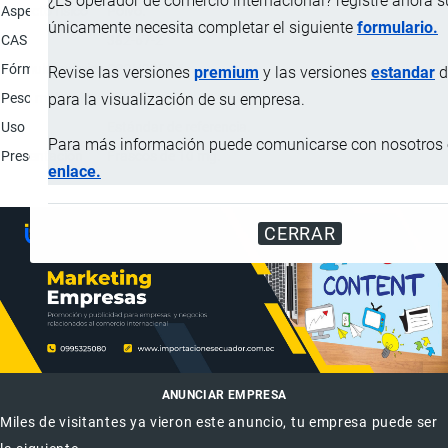
¿Es operador de comercio internacional? registre ahora 
Aspecto físico
Polvo.
únicamente necesita completar el siguiente
formulario.
CAS
382-67-2
Fórmula química
C22H29FO4
Revise las versiones
premium
y las versiones
estandar
d
Peso molecular
376.46
para la visualización de su empresa.
Uso
Estándar de referencia.
Para más información puede comunicarse con nosotros e
Presentación
Frascos de 10 mg.
enlace.
CERRAR
ANUNCIAR EMPRESA
Miles de visitantes ya vieron este anuncio, tu empresa puede ser