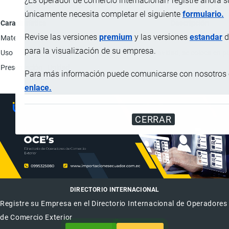
¿Es operador de comercio internacional? registre ahora 
únicamente necesita completar el siguiente
formulario.
Característica
Descripción
Revise las versiones
premium
y las versiones
estandar
d
Material
45% espuma; 45% plástico; 10% alambre de hierro.
para la visualización de su empresa.
Uso
Como decoración para fiestas de navidad, se coloca en pu
Presentación
Unidad.
Para más información puede comunicarse con nosotros e
enlace.
CERRAR
DIRECTORIO INTERNACIONAL
Registre su Empresa en el Directorio Internacional de Operadores
de Comercio Exterior