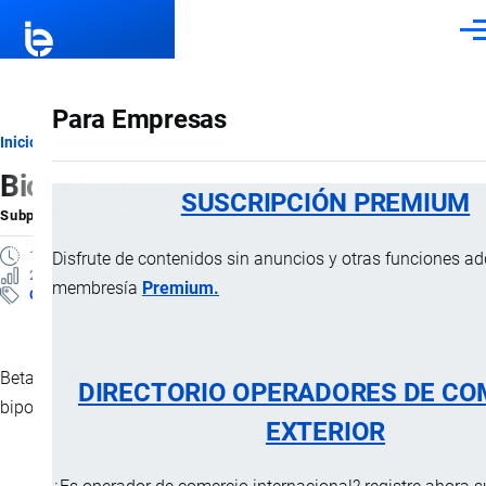
Pasar al contenido principal
Men
Para Empresas
Ruta
Inicio
Subpartidas Arancelarias
Biobetain
de
SUSCRIPCIÓN PREMIUM
Subpartida Arancelaria
por
Importaciones …
, 6 Febrero, 2025
navegación
1 MINUTO
Disfrute de contenidos sin anuncios y otras funciones a
2 VISTAS
membresía
Premium.
Clasificación Arancelaria
Betaína derivado del aminoácido glicina, es un electrolito
DIRECTORIO OPERADORES DE CO
bipolar que lleva tres grupos metilo.
EXTERIOR