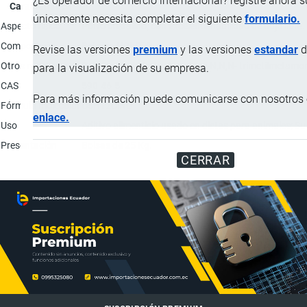
¿Es operador de comercio internacional? registre ahora 
Característica
únicamente necesita completar el siguiente
formulario.
Aspecto físico
Polvo cristalino, con excelente habilidad de flujo libre.
Composición
Betaína HCl: 97%.
Revise las versiones
premium
y las versiones
estandar
d
Otros nombres
Betaína clorhidrato; 1-carboxi-N,N,N- trimetilmetamon
para la visualización de su empresa.
CAS
590-46-5
Para más información puede comunicarse con nosotros e
Fórmula molecular
C5H12ClNO
enlace.
Uso
Aditivo alimenticio usado en dietas para animales; Su
Presentación
Bolsas de 25 Kg.
CERRAR