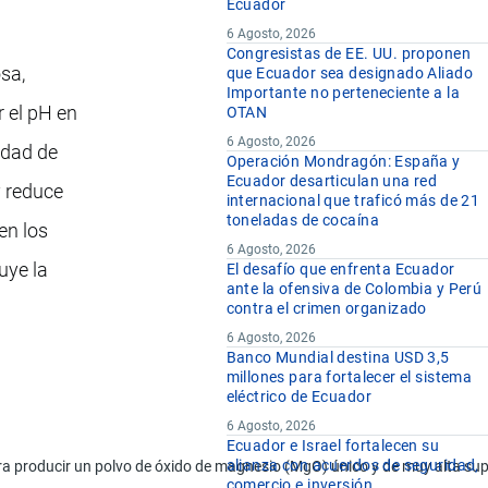
Ecuador
6 Agosto, 2026
Congresistas de EE. UU. proponen
sa,
que Ecuador sea designado Aliado
Importante no perteneciente a la
r el pH en
OTAN
6 Agosto, 2026
idad de
Operación Mondragón: España y
Ecuador desarticulan una red
y reduce
internacional que traficó más de 21
toneladas de cocaína
en los
6 Agosto, 2026
uye la
El desafío que enfrenta Ecuador
ante la ofensiva de Colombia y Perú
contra el crimen organizado
6 Agosto, 2026
Banco Mundial destina USD 3,5
millones para fortalecer el sistema
eléctrico de Ecuador
6 Agosto, 2026
Ecuador e Israel fortalecen su
alianza con acuerdos de seguridad,
 producir un polvo de óxido de magnesio (MgO) único y de muy alta superf
comercio e inversión