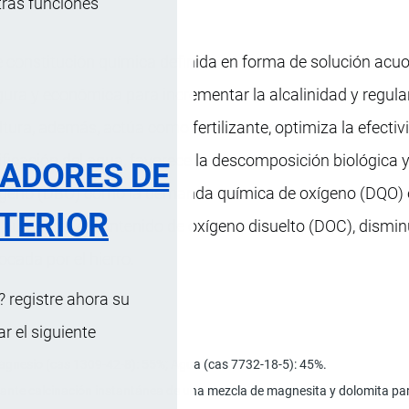
tras funciones
constitución química definida en forma de solución acuo
gura y económica para incrementar la alcalinidad y regula
tura, además, actúa como fertilizante, optimiza la efectiv
rificación del agua, favorece la descomposición biológica 
RADORES DE
xígeno (DBO) como la demanda química de oxígeno (DQO) 
TERIOR
 aumentar el contenido de oxígeno disuelto (DOC), dismin
ocada por el hierro.
 registre ahora su
 el siguiente
agnesio (cas 1309-42-8): 55%; Agua (cas 7732-18-5): 45%.
ante calcinación instantánea de una mezcla de magnesita y dolomita para