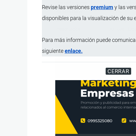
Flujo del proceso
Minería; Molien
Revise las versiones
premium
y las ver
Aspecto físico
Líquido.
disponibles para la visualización de su
Uso
En estanques de
Presentación
IBC 1000 Litros
Para más información puede comunicar
siguiente
enlace.
CERRAR