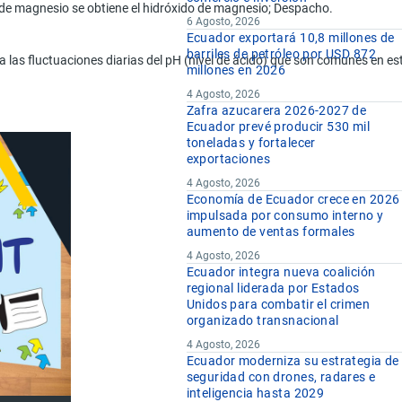
o de magnesio se obtiene el hidróxido de magnesio; Despacho.
6 Agosto, 2026
Ecuador exportará 10,8 millones de
barriles de petróleo por USD 872
ra las fluctuaciones diarias del pH (nivel de ácido) que son comunes en
millones en 2026
4 Agosto, 2026
Zafra azucarera 2026-2027 de
Ecuador prevé producir 530 mil
toneladas y fortalecer
exportaciones
4 Agosto, 2026
Economía de Ecuador crece en 2026
impulsada por consumo interno y
aumento de ventas formales
4 Agosto, 2026
Ecuador integra nueva coalición
regional liderada por Estados
Unidos para combatir el crimen
organizado transnacional
4 Agosto, 2026
Ecuador moderniza su estrategia de
seguridad con drones, radares e
inteligencia hasta 2029