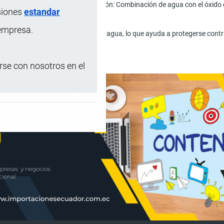
da; Calcinador catalítico; Hidratación: Combinación de agua con el óxid
siones
estandar
 empresa.
 peces aumenta la alcalinidad del agua, lo que ayuda a protegerse cont
.
se con nosotros en el