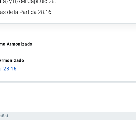
 a) y b) del Capítulo 28.
vas de la Partida 28.16.
tema Armonizado
 Armonizado
a 28.16
añol