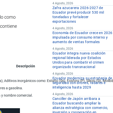
4 Agosto, 2026
Zafra azucarera 2026-2027 de
Ecuador prevé producir 530 mil
ado como
toneladas y fortalecer
exportaciones
 contiene
4 Agosto, 2026
Economía de Ecuador crece en 2026
impulsada por consumo interno y
aumento de ventas formales
4 Agosto, 2026
Ecuador integra nueva coalición
regional liderada por Estados
Unidos para combatir el crimen
Descripción
organizado transnacional
4 Agosto, 2026
Ecuador moderniza su estrategia de
 Aditivos inorgánicos como: Estaño (Sn), Fosforo (P), Silicio (Si), Moli
seguridad con drones, radares e
inteligencia hasta 2029
res a gasolina.
4 Agosto, 2026
a y nombre comercial.
Canciller de Japón arribara a
Ecuador buscando ampliar la
alianza estratégica con comercio,
inversión y cooperación en