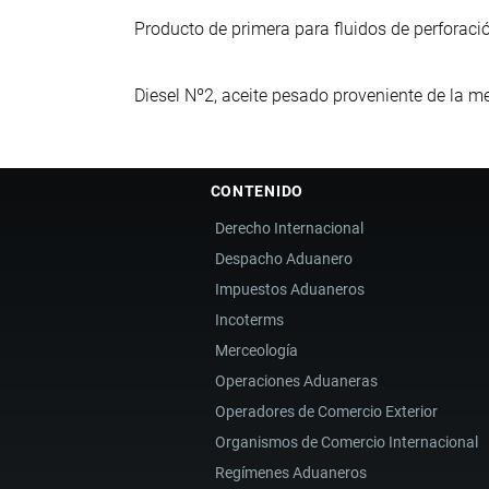
Producto de primera para fluidos de perforaci
Diesel Nº2, aceite pesado proveniente de la m
CONTENIDO
Derecho Internacional
Despacho Aduanero
Impuestos Aduaneros
Incoterms
Merceología
Operaciones Aduaneras
Operadores de Comercio Exterior
Organismos de Comercio Internacional
Regímenes Aduaneros