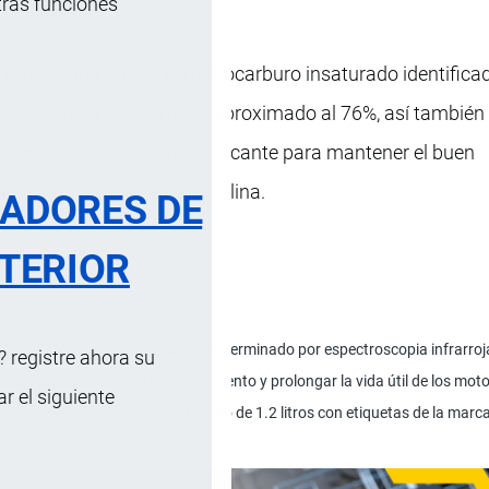
tras funciones
poliolefina que es un hidrocarburo insaturado identific
 68037-01-4 con un peso aproximado al 76%, así también
gánicos, empleado como lubricante para mantener el buen
 útil de los motores a gasolina.
RADORES DE
TERIOR
deceno) 76% aproximadamente (determinado por espectroscopia infrarroja);
 registre ahora su
ra mantener el buen funcionamiento y prolongar la vida útil de los moto
 el siguiente
nvases de plástico de color negro de 1.2 litros con etiquetas de la marc