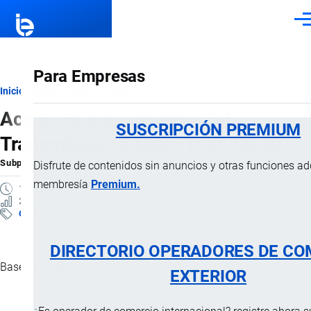
Pasar al contenido principal
Men
Para Empresas
Ruta
Inicio
Subpartidas Arancelarias
Aceite de transmisión - Cat
de
SUSCRIPCIÓN PREMIUM
Transmission & Drive Train Oíl 30
navegación
Subpartida Arancelaria
por
Importaciones …
, 20 Febrero, 2025
Disfrute de contenidos sin anuncios y otras funciones a
membresía
Premium.
1 MINUTO
2 VISTAS
Clasificación Arancelaria
DIRECTORIO OPERADORES DE CO
Base lubricante y aditivos.
EXTERIOR