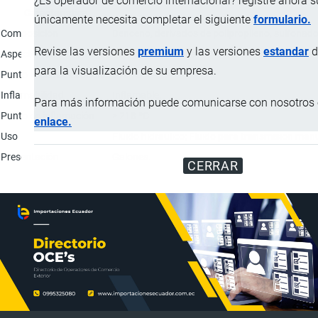
¿Es operador de comercio internacional? registre ahora 
Característica
únicamente necesita completar el siguiente
formulario.
Composición
Benceno, derivados de polipropileno, sulfonados,
Revise las versiones
premium
y las versiones
estandar
d
Aspecto físico
Líquido color ámbar.
para la visualización de su empresa.
Punto inicial de ebullición
316 ºC
Inflamabilidad
Inflamable.
Para más información puede comunicarse con nosotros e
Punto de inflamación
> 218 ºC
enlace.
Uso
Fluido hidráulico; Fluido para transmisión man
Presentación
Galones.
CERRAR