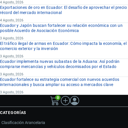
4 Agosto, 2026
Exportaciones de oro en Ecuador: El desafío de aprovechar el precio
récord del mercado internacional
4 Agosto, 2026
Ecuador y Japón buscan fortalecer su relación económica con un
posible Acuerdo de Asociación Económica
3 Agosto, 2026
El tráfico ilegal de armas en Ecuador: Cómo impacta la economía, el
comercio exterior y la inversión
3 Agosto, 2026
Ecuador implementa nuevas subastas de la Aduana: Así podrán
comprarse mercancías y vehículos decomisados por el Estado
3 Agosto, 2026
Ecuador fortalece su estrategia comercial con nuevos acuerdos
internacionales y busca ampliar su acceso a mercados clave
3 Agosto, 2026
0
CATEGORÍAS
Clasificación Arancelaria