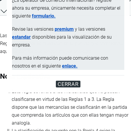
¿Es operador de comercio internacional? registre
ahora su empresa, únicamente necesita completar el
siguiente
formulario.
Revise las versiones
premium
y las versiones
Las mercancías que no puedan clasificarse aplicando las
estandar
disponibles para la visualización de su
Reglas anteriores se clasifican en la partida que comprenda
empresa.
aquellas con las que tengan mayor analogía.
Para más información puede comunicarse con
nosotros en el siguiente
enlace.
Nota Explicativa
CERRAR
Esta regla se refiere a las mercancías que no puedan
clasificarse en virtud de las Reglas 1 a 3. La Regla
dispone que las mercancías se clasificarán en la partida
que comprenda los artículos que con ellas tengan mayor
analogía.
La clasificación de acuerdo con la Regla 4 exige la