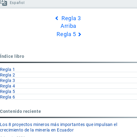
Español
Enlaces
Regla 3
transversales
Arriba
de
Regla 5
Book
para
Regla
Índice libro
4
Regla 1
Regla 2
Regla 3
Regla 4
Regla 5
Regla 6
Contenido reciente
Los 8 proyectos mineros más importantes que impulsan el
crecimiento de la minería en Ecuador