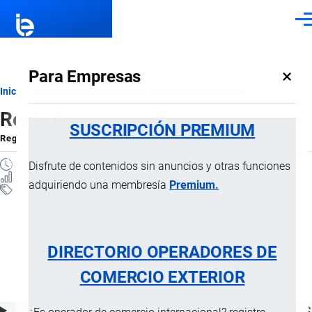
Pasar al contenido principal
Men
×
Para Empresas
Ruta
Inicio
Reglas Interpretativas del Sistema Armonizado
Regla 4
de
SUSCRIPCIÓN PREMIUM
Regla Interpretativa
por
Importaciones …
, 14 Julio, 2024
navegación
1 MINUTO
Disfrute de contenidos sin anuncios y otras funciones
60 VISTAS
adquiriendo una membresía
Premium.
Reglas Interpretativas
Clasificación Arancelaria
Regla General 4 de Interpretación
DIRECTORIO OPERADORES DE
Arancelaria
COMERCIO EXTERIOR
ÍNDICE DE CONTENIDOS