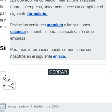
¿Es operador de comercio internacional? registre
flotas como pequeños operadores de transporte por carretera-,
ahora su empresa, únicamente necesita completar el
para asegurar el crecimiento económico y el desarrollo a través
siguiente
formulario.
la movilidad sostenible de personas y mercancías en todo el
Revise las versiones
premium
y las versiones
mundo.
estandar
disponibles para la visualización de su
empresa.
Sinónimos
Para más información puede comunicarse con
nosotros en el siguiente
enlace.
IRU
CERRAR
Actualizado el 9 Septiembre, 2024