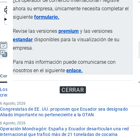
¿Es operador de comercio internacional? registre
ahora su empresa, únicamente necesita completar el
siguiente
formulario.
Revise las versiones
premium
y las versiones
estandar
disponibles para la visualización de su
Actualizado el 6 Noviembre, 2024
empresa.
Español
Para más información puede comunicarse con
nosotros en el siguiente
enlace.
Contenido reciente
CERRAR
Los 8 proyectos mineros más importantes que impulsan el
crecimiento de la minería en Ecuador
6 Agosto, 2026
Congresistas de EE. UU. proponen que Ecuador sea designado
Aliado Importante no perteneciente a la OTAN
6 Agosto, 2026
Operación Mondragón: España y Ecuador desarticulan una red
internacional que traficó más de 21 toneladas de cocaína