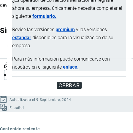
¿Es operador de comercio internacional? registre
devoluciones en el camino.
ahora su empresa, únicamente necesita completar el
siguiente
formulario.
Sinónimos
Revise las versiones
premium
y las versiones
estandar
disponibles para la visualización de su
empresa.
LTL
Para más información puede comunicarse con
nosotros en el siguiente
enlace.
CERRAR
Actualizado el 9 Septiembre, 2024
Español
Contenido reciente