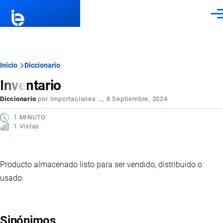
Pasar al contenido principal
Men
Ruta
Inicio
Diccionario
Inventario
de
Diccionario
por
Importaciones …
, 8 Septiembre, 2024
navegación
1 MINUTO
1 Vistas
Producto almacenado listo para ser vendido, distribuido o
usado.
Sinónimos