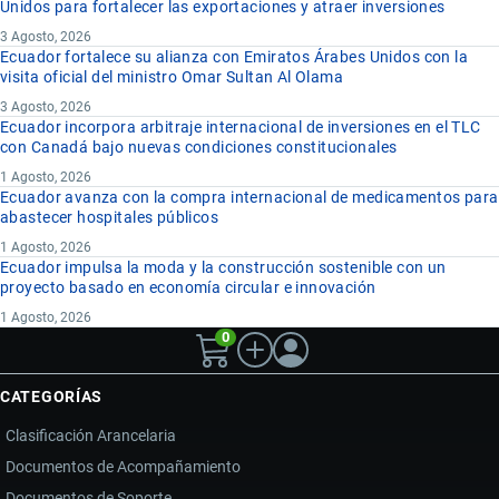
Unidos para fortalecer las exportaciones y atraer inversiones
3 Agosto, 2026
Ecuador fortalece su alianza con Emiratos Árabes Unidos con la
visita oficial del ministro Omar Sultan Al Olama
3 Agosto, 2026
Ecuador incorpora arbitraje internacional de inversiones en el TLC
con Canadá bajo nuevas condiciones constitucionales
1 Agosto, 2026
Ecuador avanza con la compra internacional de medicamentos para
abastecer hospitales públicos
1 Agosto, 2026
Ecuador impulsa la moda y la construcción sostenible con un
proyecto basado en economía circular e innovación
1 Agosto, 2026
0
CATEGORÍAS
Clasificación Arancelaria
Documentos de Acompañamiento
Documentos de Soporte