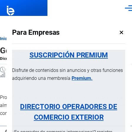
Pasar al contenido principal
Men
×
Para Empresas
Ruta
Inicio
Diccionario
Gestión logística
de
SUSCRIPCIÓN PREMIUM
Diccionario
por
Importaciones …
, 8 Septiembre, 2024
navegación
1 MINUTO
Disfrute de contenidos sin anuncios y otras funciones
1 Vistas
adquiriendo una membresía
Premium.
Proceso de planificación, implementación y control del flujo y
DIRECTORIO OPERADORES DE
almacenamiento eficiente y económico de bienes físicos, así
como la información asociada.
COMERCIO EXTERIOR