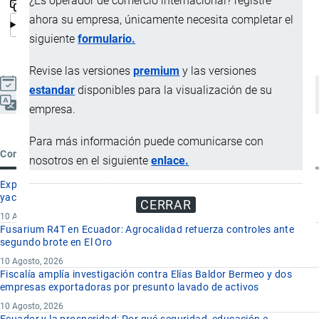
¿Es operador de comercio internacional? registre
ahora su empresa, únicamente necesita completar el
siguiente
formulario.
Revise las versiones
premium
y las versiones
Actualizado el 9 Septiembre, 2024
estandar
disponibles para la visualización de su
Español
empresa.
Para más información puede comunicarse con
Contenido reciente
nosotros en el siguiente
enlace.
Exploración minera en Ecuador: las empresas que buscan nuevos
yacimientos de cobre y oro
CERRAR
10 Agosto, 2026
Fusarium R4T en Ecuador: Agrocalidad refuerza controles ante
segundo brote en El Oro
10 Agosto, 2026
Fiscalía amplía investigación contra Elías Baldor Bermeo y dos
empresas exportadoras por presunto lavado de activos
10 Agosto, 2026
Ecuador y la prosperidad: Por qué seguridad, educación e